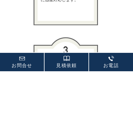
見積り・相談無料！
お問合せ
見積依頼
お電話
出張OK！
岡山県内どこでも出張OK!
器具選びのご相談から行
い、見積もり金額にご納
得いただいてから施工し
ます。
※出張費が必要な場合有