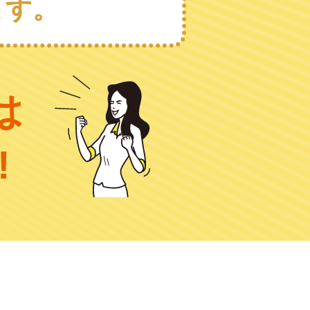
ます。
は
!