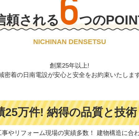
6
信頼される
つのPOIN
NICHINAN DENSETSU
創業25年以上!
域密着の日南電設が
安心と安全をお約束いたしま
績25万件!
納得の品質と技術
工事やリフォーム現場の実績多数！ 建物構造に合