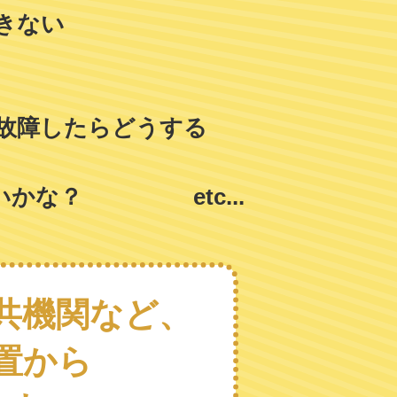
きない
故障したらどうする
いかな？
etc...
共機関など、
置から