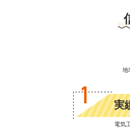
地
1
実
電気