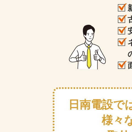
日南電設で
様々