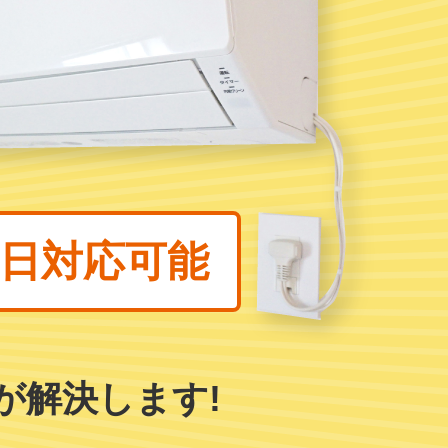
日対応可能
が
解決します!