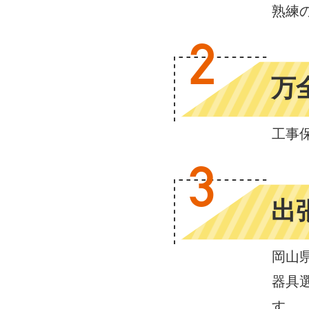
熟練
2
万
工事
3
出
岡山
器具
す。