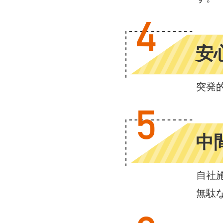
4
安
突発
5
中
自社
無駄