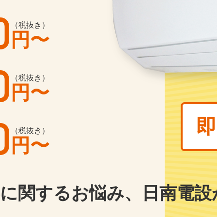
0
（税抜き）
円〜
0
（税抜き）
円〜
0
即
（税抜き）
円〜
に
関するお悩み、
日南電設