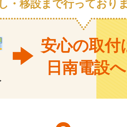
し・
移設まで行っており
安心の取付
日南電設へ
入