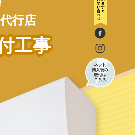
!
代行店
付工事