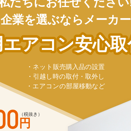
私たちにお任せください
な企業を選ぶならメーカー
用エアコン
安心取
・ネット販売購入品の設置
・引越し時の取付・取外し
・エアコンの部屋移動など
00
（税抜き）
円