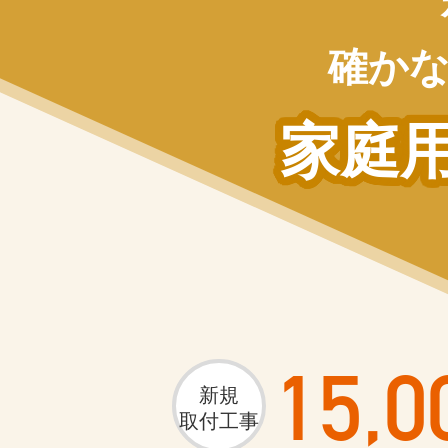
確か
家庭
15,0
新規
取付工事