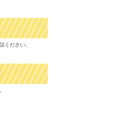
話ください。
!
。