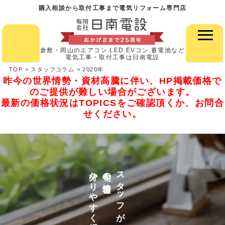
購入相談から取付工事まで電気リフォーム専門店
倉敷・岡山のエアコン.LED.EVコン.蓄電池など
電気工事・取付工事は日南電設
TOP
>
スタッフコラム
>
2020年
昨今の世界情勢・資材高騰に伴い、HP掲載価格で
のご提供が難しい場合がございます。
最新の価格状況はTOPICSをご確認頂くか、お問合
せください。
分かりやすく紹介
今旬の情報を
スタッフが