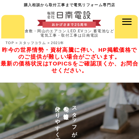
購入相談から取付工事まで電気リフォーム専門店
倉敷・岡山のエアコン.LED.EVコン.蓄電池など
電気工事・取付工事は日南電設
TOP
>
スタッフコラム
>
2021年
昨今の世界情勢・資材高騰に伴い、HP掲載価格で
のご提供が難しい場合がございます。
最新の価格状況はTOPICSをご確認頂くか、お問合
せください。
分かりやすく紹介
今旬の情報を
スタッフが