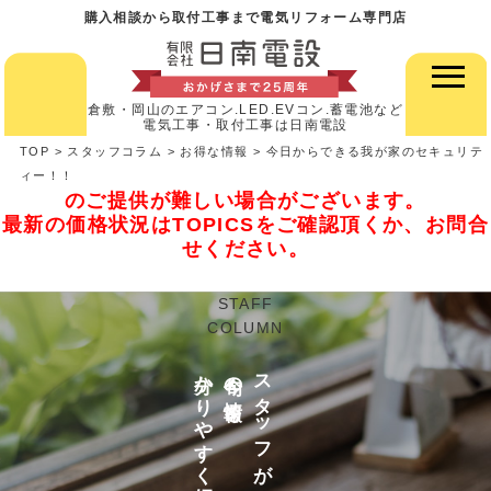
購入相談から取付工事まで電気リフォーム専門店
倉敷・岡山のエアコン.LED.EVコン.蓄電池など
電気工事・取付工事は日南電設
TOP
>
スタッフコラム
>
お得な情報
>
今日からできる我が家のセキュリテ
昨今の世界情勢・資材高騰に伴い、HP掲載価格で
ィー！！
のご提供が難しい場合がございます。
最新の価格状況はTOPICSをご確認頂くか、お問合
せください。
STAFF
COLUMN
分かりやすく紹介
今旬の情報を
スタッフが