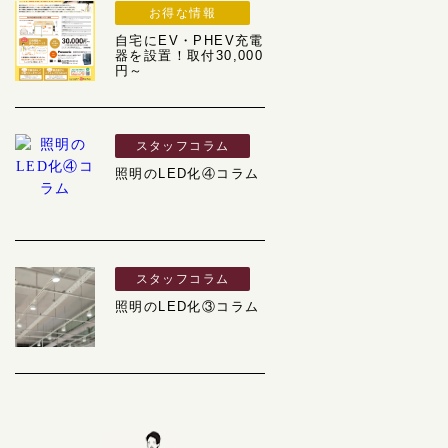
お得な情報
自宅にEV・PHEV充電
器を設置！取付30,000
円～
スタッフコラム
照明のLED化④コラム
スタッフコラム
照明のLED化③コラム