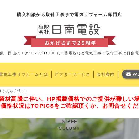
購入相談から取付工事まで電気リフォーム専門店
敷・岡山のエアコン.LED.EVコン.蓄電池など
電気工事・取付工事は日南
W
電気工事リフォームとは
アフターサービス
会社案内
りかえる方法！！
資材高騰に伴い、HP掲載価格でのご提供が難しい
価格状況はTOPICSをご確認頂くか、お問合せく
STAFF
COLUMN