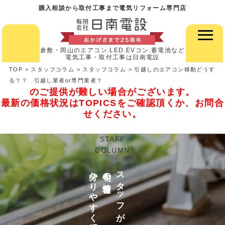
購入相談から取付工事まで電気リフォーム専門店
倉敷・岡山のエアコン.LED.EVコン.蓄電池など
電気工事・取付工事は日南電設
TOP
>
スタッフコラム
>
スタッフコラム
>
引越しのエアコン移動どうす
昨今の世界情勢・資材高騰に伴い、HP掲載価格で
る？？ 引越し業者or専門業者？
のご提供が難しい場合がございます。
最新の価格状況はTOPICSをご確認頂くか、お問合
せください。
STAFF
COLUMN
分かりやすく紹介
今旬の情報を
スタッフが