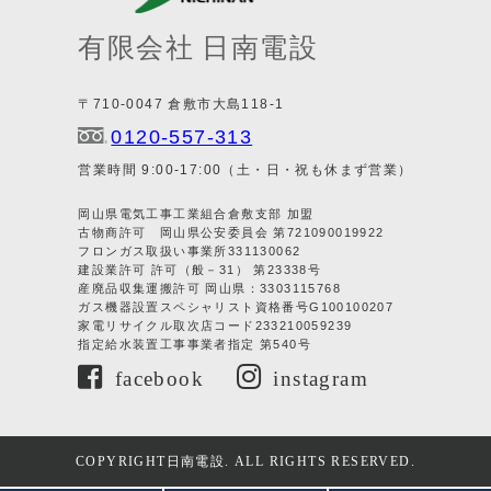
有限会社 日南電設
〒710-0047 倉敷市大島118-1
0120-557-313
営業時間 9:00-17:00（土・日・祝も休まず営業）
岡山県電気工事工業組合倉敷支部 加盟
古物商許可 岡山県公安委員会 第721090019922
フロンガス取扱い事業所331130062
建設業許可 許可（般－31） 第23338号
産廃品収集運搬許可 岡山県：3303115768
ガス機器設置スペシャリスト資格番号G100100207
家電リサイクル取次店コード233210059239
指定給水装置工事事業者指定 第540号
facebook
instagram
COPYRIGHT日南電設. ALL RIGHTS RESERVED.