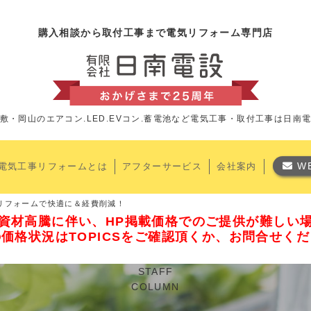
購入相談から取付工事まで電気リフォーム専門店
敷・岡山のエアコン.LED.EVコン.蓄電池など
電気工事・取付工事は日南
W
電気工事リフォームとは
アフターサービス
会社案内
リフォームで快適に＆経費削減！
資材高騰に伴い、HP掲載価格でのご提供が難しい
価格状況はTOPICSをご確認頂くか、お問合せく
STAFF
COLUMN