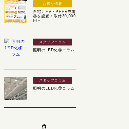
お得な情報
自宅にEV・PHEV充電
器を設置！取付30,000
円～
スタッフコラム
照明のLED化④コラム
スタッフコラム
照明のLED化③コラム