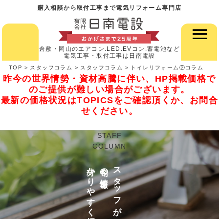
購入相談から取付工事まで電気リフォーム専門店
倉敷・岡山のエアコン.LED.EVコン.蓄電池など
電気工事・取付工事は日南電設
TOP
>
スタッフコラム
>
スタッフコラム
>
トイレリフォーム②コラム
昨今の世界情勢・資材高騰に伴い、HP掲載価格で
のご提供が難しい場合がございます。
最新の価格状況はTOPICSをご確認頂くか、お問合
せください。
STAFF
COLUMN
分かりやすく紹介
今旬の情報を
スタッフが