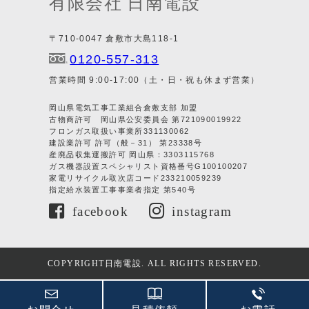
有限会社 日南電設
〒710-0047 倉敷市大島118-1
0120-557-313
営業時間 9:00-17:00（土・日・祝も休まず営業）
岡山県電気工事工業組合倉敷支部 加盟
古物商許可 岡山県公安委員会 第721090019922
フロンガス取扱い事業所331130062
建設業許可 許可（般－31） 第23338号
産廃品収集運搬許可 岡山県：3303115768
ガス機器設置スペシャリスト資格番号G100100207
家電リサイクル取次店コード233210059239
指定給水装置工事事業者指定 第540号
facebook
instagram
COPYRIGHT日南電設. ALL RIGHTS RESERVED.