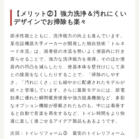
【メリット②】強力洗浄＆汚れにくい
デザインでお掃除も楽々
節水性能とともに、洗浄能力の向上も進んでいます。
某住設機器大手メーカーが開発した独自技術「トルネ
ード水流」は、渦巻状の水流を勢いよく便器内に行き
渡らせることで、強力な洗浄能力を発揮。そのほか便
器内の凹凸を減らしたり、便器本体を壁付けにして床
との接面をなくしたりすることで、「掃除のしやす
さ」「汚れにくさ」にも細やかに配慮されたモデルが
続々と登場しています。さらに最新モデルには、節電
効果に優れた瞬間暖房便座や強力脱臭機能など、多彩
なオプション機能が搭載されたものも。中には着座す
ると自動で音楽を再生するなど、トイレ時間をより快
適に楽しく過ごせるアイデア製品もあるようです。
次回：トイレリフォーム③ 最安のトイレリフォーム