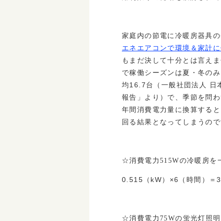
家庭内の節電に冷暖房器具の
エネエアコンで環境＆家計に
もまだ決して十分とは言えま
で稼働シーズンは夏・冬のみ
均16.7台（一般社団法人 
報告」より）で、季節を問わ
年間消費電力量に換算すると
回る結果となってしまうので
☆消費電力515Wの冷暖房を
0.515（kW）×6（時間）＝3
☆消費電力75Wの蛍光灯照