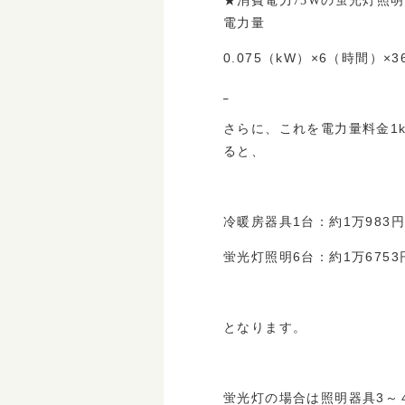
★消費電力75Wの蛍光灯照明
電力量
0.075（kW）×6（時間）×
さらに、これを電力量料金1k
ると、
冷暖房器具1台：約1万983
蛍光灯照明6台：約1万675
となります。
蛍光灯の場合は照明器具3～