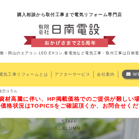
購入相談から取付工事まで電気リフォーム専門店
敷・岡山のエアコン.LED.EVコン.蓄電池など
電気工事・取付工事は日南
W
電気工事リフォームとは
アフターサービス
会社案内
化①コラム
資材高騰に伴い、HP掲載価格でのご提供が難しい
価格状況はTOPICSをご確認頂くか、お問合せく
STAFF
COLUMN