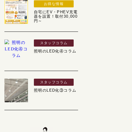
お得な情報
自宅にEV・PHEV充電
器を設置！取付30,000
円～
スタッフコラム
照明のLED化④コラム
スタッフコラム
照明のLED化③コラム