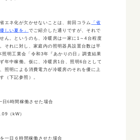
省エネ化が欠かせないことは、前回コラム
「省
優しい夏を」
でご紹介した通りですが、それで
せん。というのも、冷暖房は一家に1～4台程度
。それに対し、家庭内の照明器具設置台数は平
日本照明工業会「令和3年『あかりの日』調査結果
ず年中稼働。仮に、冷暖房1台、照明6台として
、照明による消費電力が冷暖房のそれを優に上
す（下記参照）。
一日6時間稼働させた場合
.09（kW）
明を一日６時間稼働させた場合