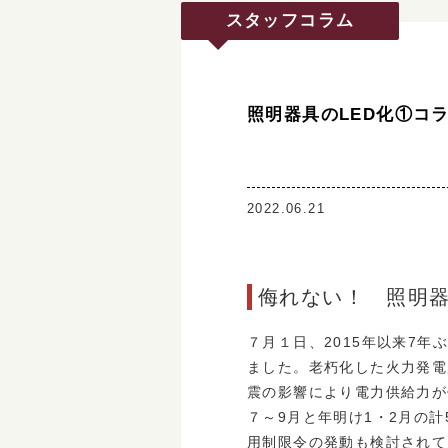
スタッフコラム
照明器具のLED化①コ
2022.06.21
侮れない！ 照明器
７月１日、2015年以来7
ました。老朽化した火力発電
震の影響により電力供給力が
７～9月と年明け1・2月の
用制限令の発動も検討されて