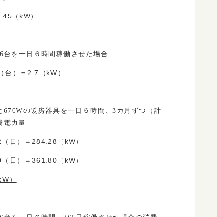
.45（kW）
明6台を一日６時間稼働させた場合
6（台）＝2.7（kW）
と670Wの暖房器具を一日６時間、3カ月ずつ（計
費電力量
2（日）＝284.28（kW）
0（日）＝361.80（kW）
（kW）