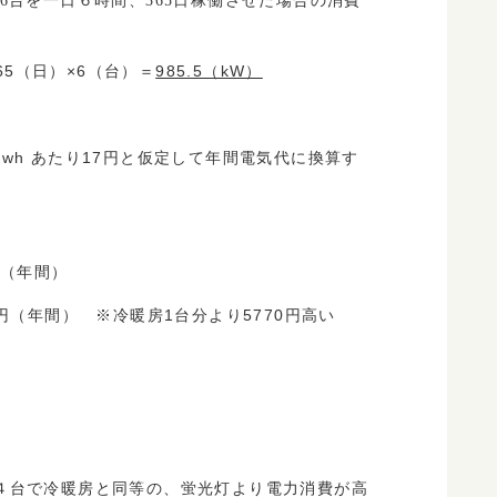
6台を一日６時間、365日稼働させた場合の消費
365（日）×6（台）＝
985.5（kW）
wh あたり17円と仮定して年間電気代に換算す
円（年間）
3円（年間） ※冷暖房1台分より5770円高い
４台で冷暖房と同等の、蛍光灯より電力消費が高