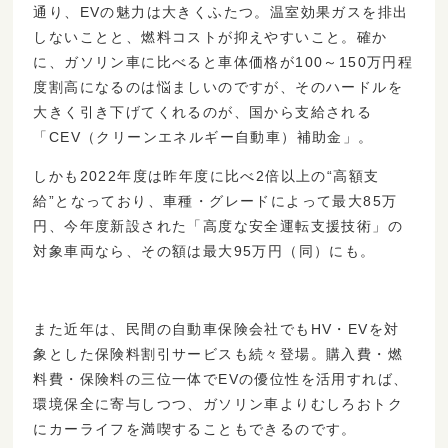
通り、EVの魅力は大きくふたつ。温室効果ガスを排出
しないことと、燃料コストが抑えやすいこと。確か
に、ガソリン車に比べると車体価格が100～150万円程
度割高になるのは悩ましいのですが、そのハードルを
大きく引き下げてくれるのが、国から支給される
「CEV（クリーンエネルギー自動車）補助金」。
しかも2022年度は昨年度に比べ2倍以上の“高額支
給”となっており、車種・グレードによって最大85万
円、今年度新設された「高度な安全運転支援技術」の
対象車両なら、その額は最大95万円（同）にも。
また近年は、民間の自動車保険会社でもHV・EVを対
象とした保険料割引サービスも続々登場。購入費・燃
料費・保険料の三位一体でEVの優位性を活用すれば、
環境保全に寄与しつつ、ガソリン車よりむしろおトク
にカーライフを満喫することもできるのです。