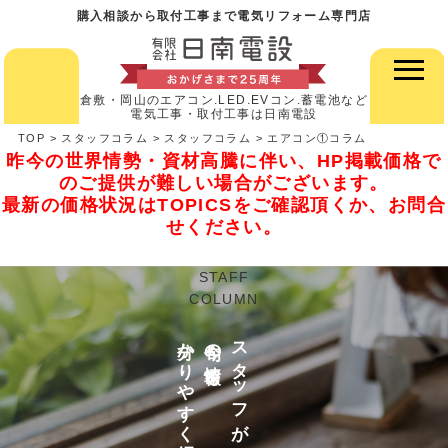
購入相談から取付工事まで電気リフォーム専門店
倉敷・岡山のエアコン.LED.EVコン.蓄電池など
電気工事・取付工事は日南電設
TOP
>
スタッフコラム
>
スタッフコラム
>
エアコン①コラム
昨今の世界情勢・資材高騰に伴い、HP掲載価格で
のご提供が難しい場合がございます。
最新の価格状況はTOPICSをご確認頂くか、お問合
せください。
STAFF
COLUMN
分かりやすく紹介
今旬の情報を
スタッフが